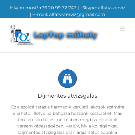
Hívjon most! +36 20 99 72 747
|
Skype: alfatvszerviz
| E-mail: alfatvszerviz@gmail.com
Díjmentes átvizsgálás
Ez a szolgáltatás a harmadik kerületi lakosok számára
elérhető, illetve ha behozza hozzánk készülékét. Más
területeken teljes mértékben megbízunk áraink
versenyképességében. Kérjük, hívja kollégánkat.
Díjmentes átvizsgálás után árajánlatot adunk a