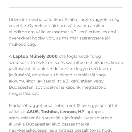
Üdvözlöm weboldalunkon, Szabó László vagyok a cég
vezetője. Gyerekkori álmom vált valóra amikor
elindítottam vállalkozásomat a 3. kerületben, és ami
gyerekkori hobby volt, az ma már szerencsére jól
működő cég.
A
Laptop Műhely 2000
óta foglalkozik főleg
szórakoztató elektronika és számítástechnikai eszközök
javításával. Állunk rendelkezésre legyen szó laptop
javításáról, notebook, thinkpad szerelésről vagy
akkumulátor javításról itt a 3. kerületben vagy
Budapesten, sőt vidékről is kapunk megtisztelő
megbízásokat.
Márkától függetlenül, több mint 12 éves gyakorlattal
vállaljuk
ASUS, Toshiba, Lenovo, HP
laptopok
szervizelését és garanciális javítását. Kapcsolatban
állunk a Budapesten lévő összes márka
nagykereskedéssel, és alkatrész beszállítóval, hogy