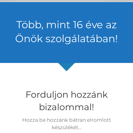
Több, mint 16 éve az
Önök szolgálatában!
Forduljon hozzánk
bizalommal!
Hozza be hozzánk bátran elromlott
készülékét…