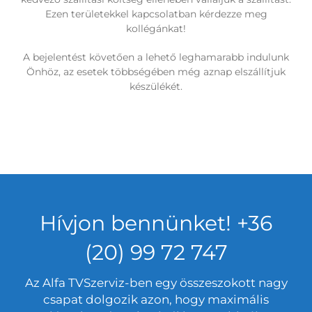
Ezen területekkel kapcsolatban kérdezze meg
kollégánkat!
A bejelentést követően a lehető leghamarabb indulunk
Önhöz, az esetek többségében még aznap elszállítjuk
készülékét.
Hívjon bennünket! +36
(20) 99 72 747
Az Alfa TVSzerviz-ben egy összeszokott nagy
csapat dolgozik azon, hogy maximális