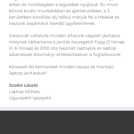
árban és minőségben a legjobbat nyújtsuk. És mivel
bízunk kiváló munkánkban és ajánlatunkban, a 3.
kerületben kiszállási dij nélkül mérjük fel a hibákat és
teszünk árajánlatot leendő ügyfeleinknek.
Garanciát vállalunk minden általunk végzett javításra,
melynek időtartama a javítás összegétől függ (3 hónap
ill. 6 hónap) és 2010 óta használt laptopok és laptop
alkatrészek bizományi értékesítésével is foglalkozunk.
Keressen fel bennünket minden típusú és márkájú
laptop javításával!
Szabó László
Laptop Műhely
Ügyvezető igazgató